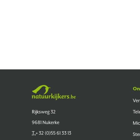
On
Ver
Natuurkijkers
Rijksweg 32
Tel
9681 Nukerke
Mi
T.
+ 32 (0)55 61 33 13
Ste