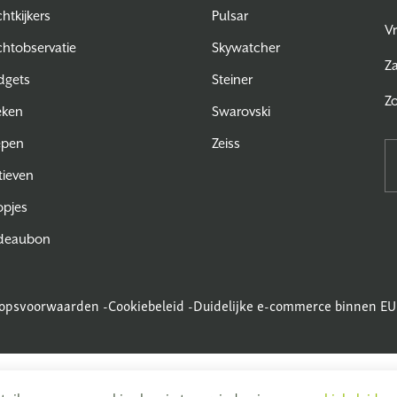
htkijkers
Pulsar
Vr
htobservatie
Skywatcher
Z
dgets
Steiner
Z
eken
Swarovski
epen
Zeiss
tieven
pjes
deaubon
opsvoorwaarden
-
Cookiebeleid
-
Duidelijke e-commerce binnen EU