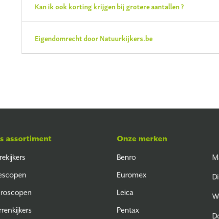
Kan ik ook korting krijgen bij grotere aantallen ?
Eigendomrecht door Natuurkijkers.be
s assortiment
Onze merken
rekijkers
Benro
M
escopen
Euromex
Di
croscopen
Leica
W
rrenkijkers
Pentax
D