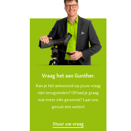
Vraag het aan Gunther.
Kan je het antwoord op jouw vraag
niet terugvinden? Of had je graag
wat meer info gewenst? Laat ons
gerust iets weten!
Stuur uw vraag