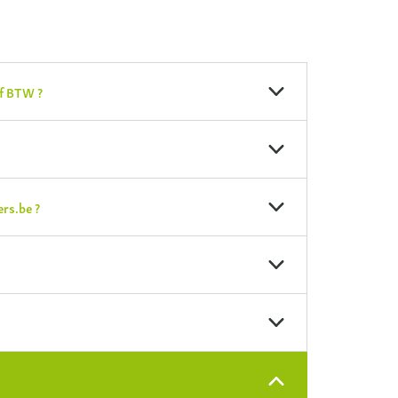
ef BTW ?
ers.be ?