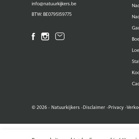
info@natuurkijkers.be
Nac
BTW: BE0795159775
Nac
Ga
Facebook
Instagram
Nieuwsbrief
Bo
Lo
Sta
Koo
Ca
© 2026 - Natuurkijkers -
Disclaimer
-
Privacy
-
Verko