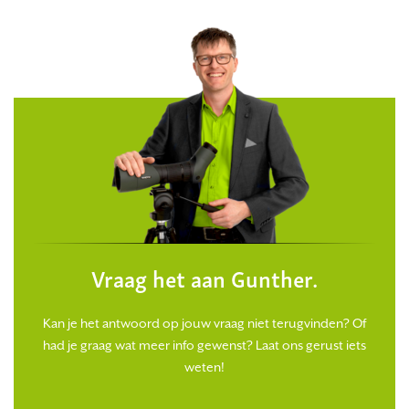
Vraag het aan Gunther.
Kan je het antwoord op jouw vraag niet terugvinden? Of
had je graag wat meer info gewenst? Laat ons gerust iets
weten!