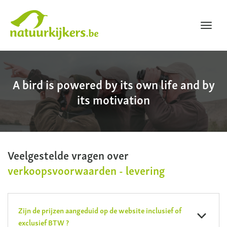
Toggl
navig
Natuurkijkers
A bird is powered by its own life and by
its motivation
Veelgestelde vragen over
verkoopsvoorwaarden - levering
Zijn de prijzen aangeduid op de website inclusief of
exclusief BTW ?