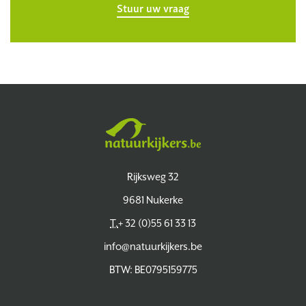
Stuur uw vraag
Natuurkijkers
Rijksweg 32
9681 Nukerke
T.
+ 32 (0)55 61 33 13
info@natuurkijkers.be
BTW: BE0795159775