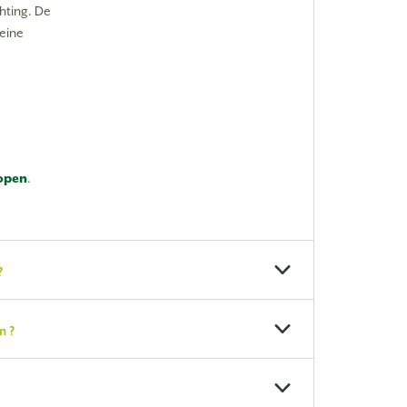
hting. De
leine
open
.
?
n ?