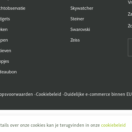
Vr
htobservatie
Skywatcher
Z
dgets
Steiner
Z
eken
Swarovski
epen
Zeiss
tieven
pjes
deaubon
opsvoorwaarden
-
Cookiebeleid
-
Duidelijke e-commerce binnen EU
ails over onze cookies kan je terugvinden in onze
cookiebeleid