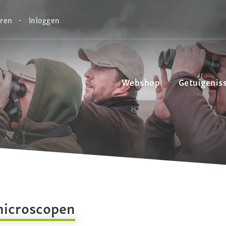
eren
Inloggen
Webshop
Getuigenis
icroscopen