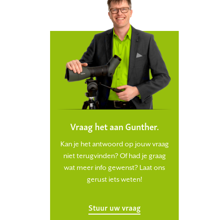
Vraag het aan Gunther.
Kan je het antwoord op jouw vraag
niet terugvinden? Of had je graag
wat meer info gewenst? Laat ons
gerust iets weten!
Stuur uw vraag