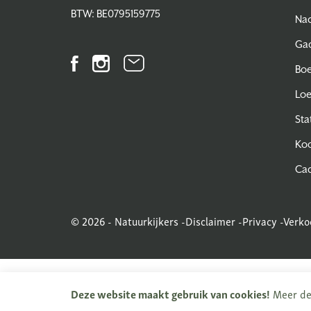
BTW: BE0795159775
Nac
Ga
Facebook
Instagram
Nieuwsbrief
Bo
Lo
Sta
Koo
Ca
© 2026 - Natuurkijkers -
Disclaimer
-
Privacy
-
Verko
Deze website maakt gebruik van cookies!
Meer det