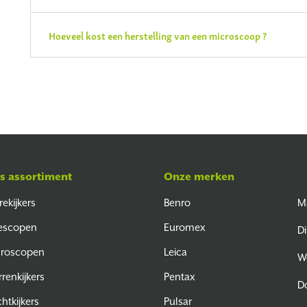
Hoeveel kost een herstelling van een microscoop ?
s assortiment
Onze merken
rekijkers
Benro
M
escopen
Euromex
Di
croscopen
Leica
W
rrenkijkers
Pentax
D
htkijkers
Pulsar