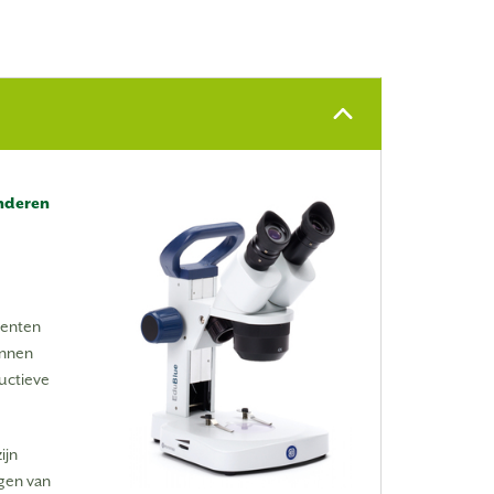
inderen
nenten
nnen
uctieve
ijn
ngen van