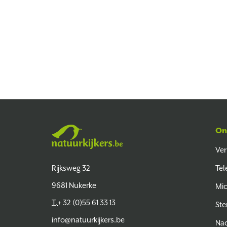
On
Ver
Natuurkijkers
Rijksweg 32
Tel
9681 Nukerke
Mi
T.
+ 32 (0)55 61 33 13
Ste
info@natuurkijkers.be
Nac