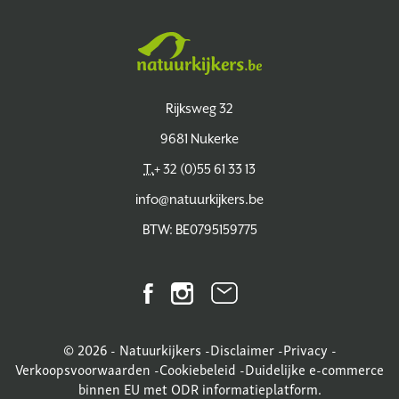
Natuurkijkers
Rijksweg 32
9681 Nukerke
T.
+ 32 (0)55 61 33 13
info@natuurkijkers.be
BTW: BE0795159775
Facebook
Instagram
Nieuwsbrief
© 2026 - Natuurkijkers -
Disclaimer
-
Privacy
-
Verkoopsvoorwaarden
-
Cookiebeleid
-
Duidelijke e-commerce
binnen EU met ODR informatieplatform.