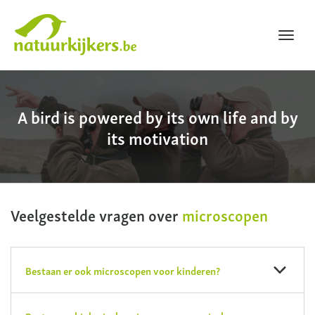
Toggl
navig
Natuurkijkers
A bird is powered by its own life and by
its motivation
Veelgestelde vragen over
microscopen
Bestaan er ook microscopen voor kinderen?