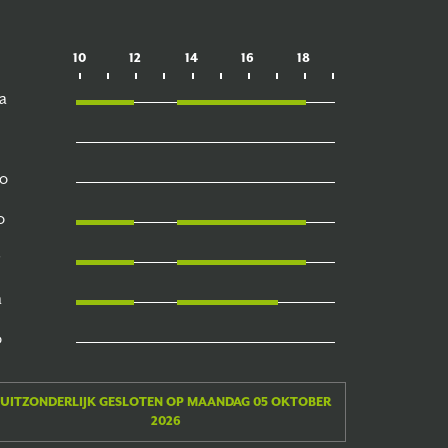
10
12
14
16
18
a
o
o
a
o
UITZONDERLIJK GESLOTEN OP MAANDAG 05 OKTOBER
2026