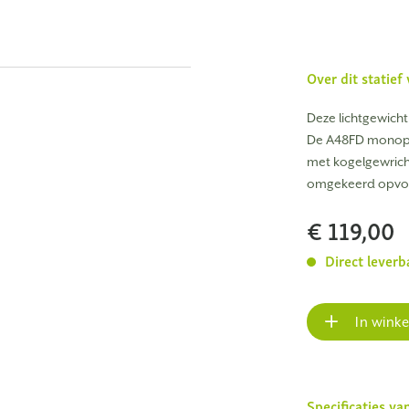
Over dit statie
Deze lichtgewicht
De A48FD monopod
met kogelgewrich
omgekeerd opvou
€ 119,00
Direct leverb
In wink
Specificaties va