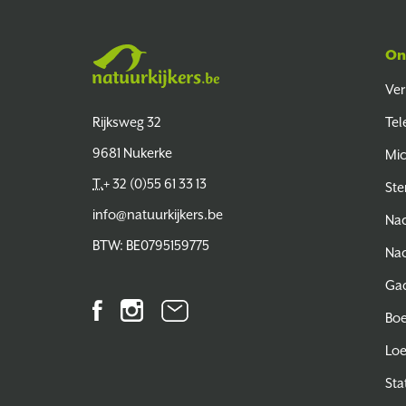
On
Ver
Natuurkijkers
Rijksweg 32
Tel
9681 Nukerke
Mi
T.
+ 32 (0)55 61 33 13
Ste
info@natuurkijkers.be
Nac
BTW: BE0795159775
Nac
Ga
Facebook
Instagram
Nieuwsbrief
Bo
Lo
Sta