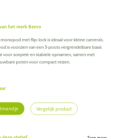
f van het merk
Benro
 monopod met flip-lock is ideaal voor kleine camera's.
 is voorzien van een 3-poots vergrendelbare basis
t voor soepele en stabiele opnamen, samen met
wbare poten voor compact reizen.
aar
Vergelijk product
elmandje
n deze statief
Toon meer