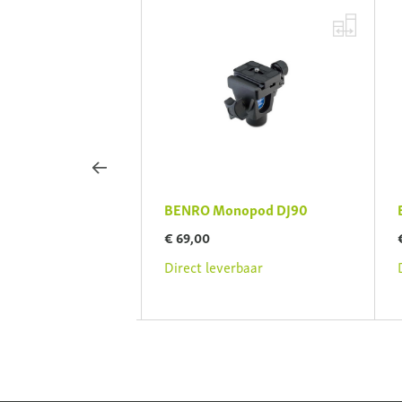
eopkop GH5CMINI
BENRO Monopod DJ90
B
€ 69,00
€
rbaar
Direct leverbaar
D