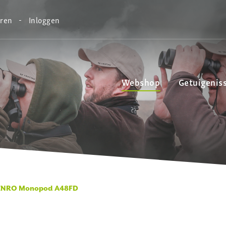
eren
Inloggen
Webshop
Getuigenis
ENRO Monopod A48FD