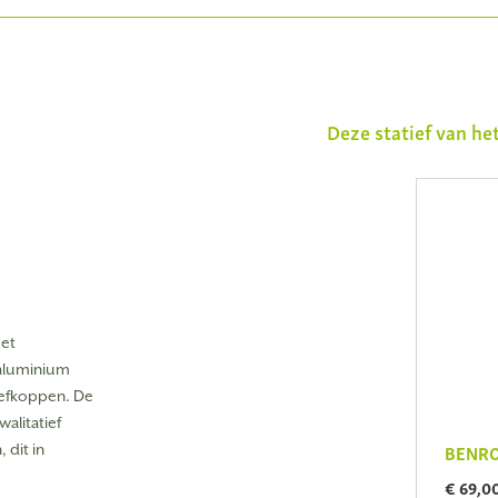
Deze statief van h
Het
aluminium
iefkoppen. De
alitatief
BENRO
 dit in
€ 69,0