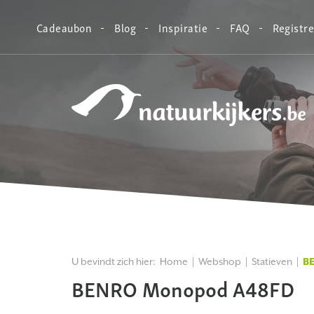
Cadeaubon
Blog
Inspiratie
FAQ
Registr
Natuurkijkers
U bevindt zich hier:
Home
Webshop
Statieven
B
BENRO Monopod A48FD