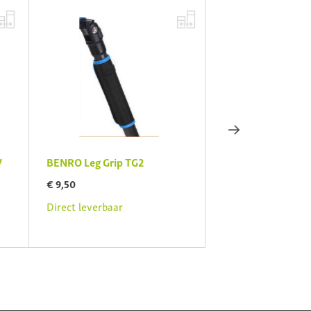
BENRO Leg Grip TG2
BENRO Aero 2 A1
€ 9,50
€ 249,00
Direct leverbaar
Direct leverbaar