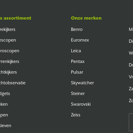
s assortiment
Onze merken
rekijkers
Benro
M
escopen
Euromex
Di
croscopen
Leica
W
rrenkijkers
Pentax
D
htkijkers
Pulsar
Vr
htobservatie
Skywatcher
Z
dgets
Steiner
Z
eken
Swarovski
epen
Zeiss
tieven