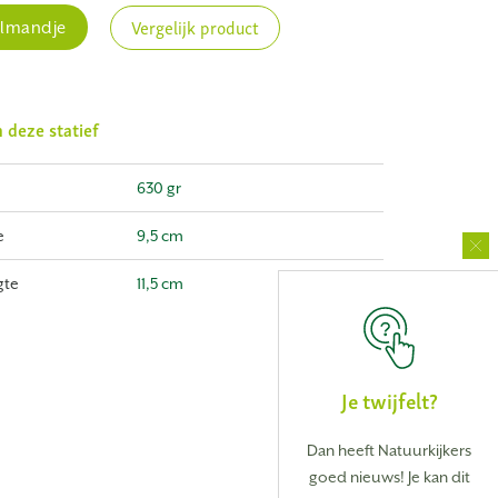
Vergelijk product
elmandje
n deze statief
630 gr
e
9,5 cm
gte
11,5 cm
Je twijfelt?
Dan heeft Natuurkijkers
goed nieuws! Je kan dit