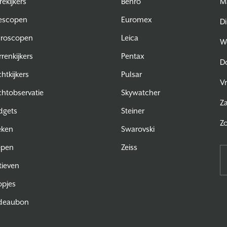
rekijkers
Benro
M
escopen
Euromex
Di
croscopen
Leica
W
rrenkijkers
Pentax
D
htkijkers
Pulsar
Vr
htobservatie
Skywatcher
Z
dgets
Steiner
Z
eken
Swarovski
epen
Zeiss
tieven
pjes
deaubon