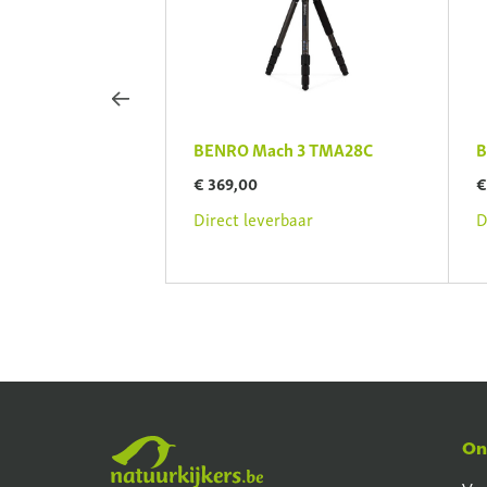
eopkop GH5CMINI
BENRO Mach 3 TMA28C
B
€ 369,00
€
rbaar
Direct leverbaar
D
On