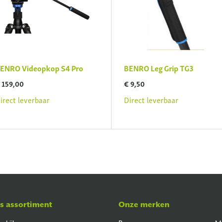
ENRO Videopkop S4 Pro
BENRO Leg Grip TG3
 159,00
€ 9,50
irect leverbaar
Direct leverbaar
s assortiment
Onze merken