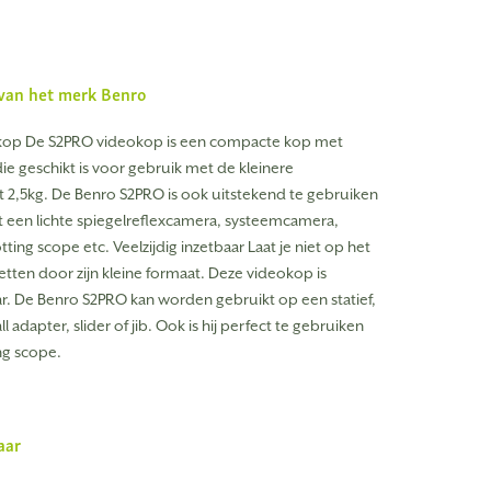
f van het merk
Benro
op De S2PRO videokop is een compacte kop met
ie geschikt is voor gebruik met de kleinere
t 2,5kg. De Benro S2PRO is ook uitstekend te gebruiken
t een lichte spiegelreflexcamera, systeemcamera,
ing scope etc. Veelzijdig inzetbaar Laat je niet op het
tten door zijn kleine formaat. Deze videokop is
aar. De Benro S2PRO kan worden gebruikt op een statief,
 adapter, slider of jib. Ook is hij perfect te gebruiken
ng scope.
aar