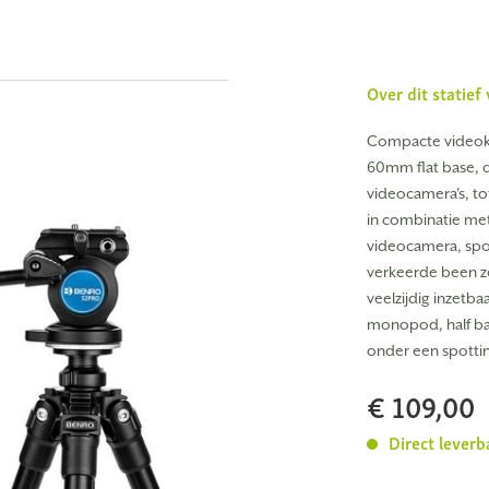
Over dit statie
Compacte videok
60mm flat base, d
videocamera's, to
in combinatie me
videocamera, spott
verkeerde been ze
veelzijdig inzetb
monopod, half ball
onder een spotti
€ 109,00
Direct leverb