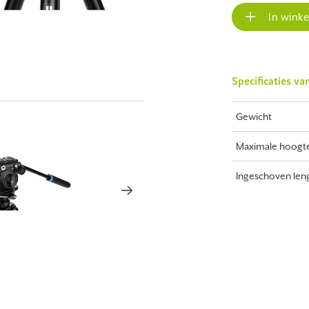
In wink
Specificaties va
Gewicht
Maximale hoogt
Ingeschoven len