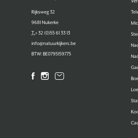
Ver
Natuurkijkers
Rijksweg 32
Tel
9681 Nukerke
Mi
T.
+ 32 (0)55 61 33 13
Ste
info@natuurkijkers.be
Nac
BTW: BE0795159775
Nac
Ga
Facebook
Instagram
Nieuwsbrief
Bo
Lo
Sta
Koo
Ca