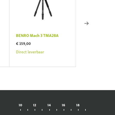
BENRO Mach 3 TMA28A
BENRO onderhoud
€ 159,00
€ 19,95
Direct leverbaar
Direct leverbaar
10
12
14
16
18