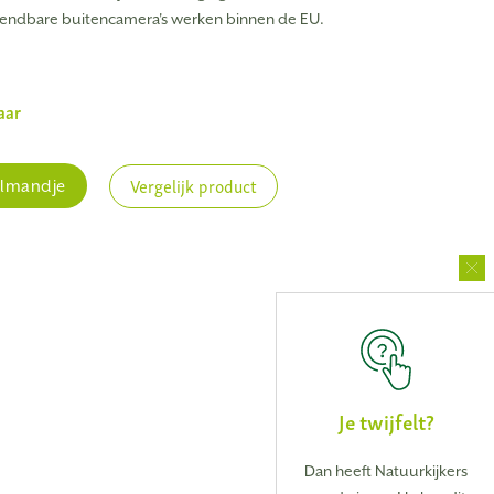
tzendbare buitencamera's werken binnen de EU.
aar
Vergelijk product
elmandje
Je twijfelt?
Dan heeft Natuurkijkers