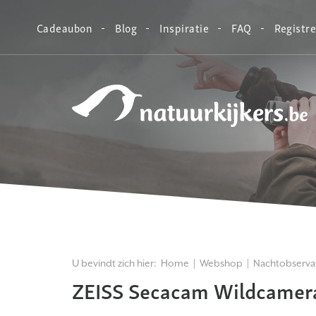
Cadeaubon
Blog
Inspiratie
FAQ
Registr
Natuurkijkers
U bevindt zich hier:
Home
Webshop
Nachtobserva
ZEISS Secacam Wildcamer