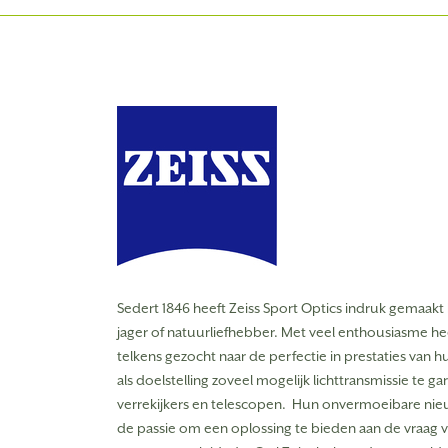
Sedert 1846 heeft Zeiss Sport Optics indruk gemaakt b
jager of natuurliefhebber.
Met veel enthousiasme heef
telkens gezocht naar de perfectie in prestaties van
als doelstelling zoveel mogelijk lichttransmissie te g
verrekijkers en telescopen.
Hun onvermoeibare nieu
 Solar Panel Pro
ZEISS Secacam Solar Panel
de passie om een oplossing te bieden aan de vraag v