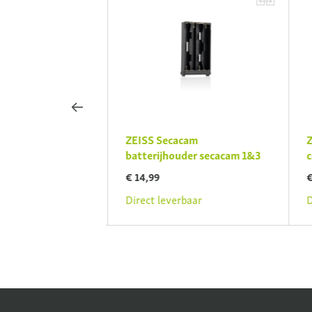
cam metalen
ZEISS Secacam
Z
Secacam 5
batterijhouder secacam 1&3
c
€ 14,99
€
rbaar
Direct leverbaar
D