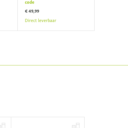
code
sleutel
€ 49,99
€ 34,99
Direct leverbaar
Direct leverb