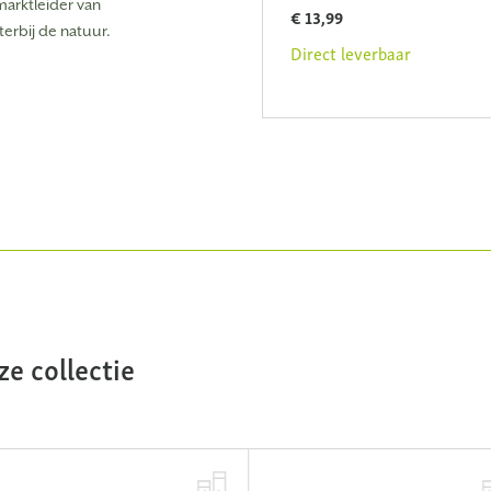
behuizing Secacam 5
marktleider van
€ 13,99
erbij de natuur.
€ 49,99
Direct leverbaar
Direct leverbaar
e collectie