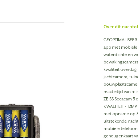
Over dit nachto
GEOPTIMALISEERDE
app met mobiele 
waterdichte en 
bewakingscamera 
kwaliteit overda
jachtcamera, tui
bouwplaatscamera
reactietijd van m
ZEISS Secacam 5 
KWALITEIT - 12MP 
met opname op SD
uitstekende nac
mobiele telefoont
geheugenkaart van