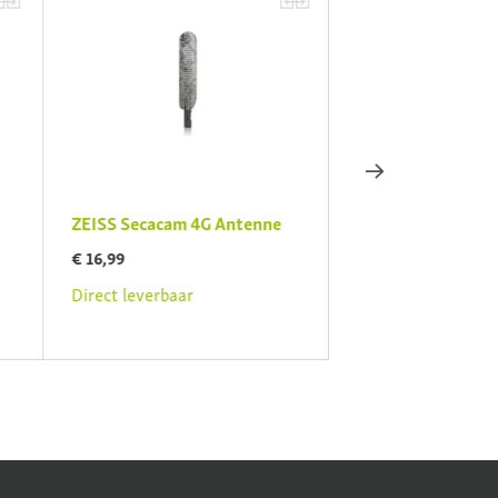
ZEISS Secacam 4G Antenne
ZEISS Secacam Wi
€ 16,99
€ 149,99
Direct leverbaar
Direct leverbaar