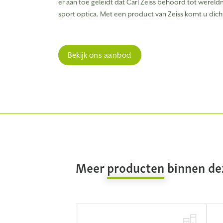
Mini
er aan toe geleidt dat Carl Zeiss behoord tot wereld
sport optica. Met een product van Zeiss komt u dicht
€ 89,99
ar
Direct leverbaar
Bekijk ons aanbod
Meer
producten
binnen dez