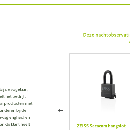
Deze nachtobservati
ij de vogelaar ,
t het bedrijft
 hun producten met
aranderen bij de
wsgierigheid en
ZEISS Secacam metalen
ZEISS Secacam hangslot
an de klant heeft