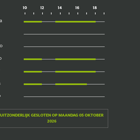
10
12
14
16
18
a
o
o
a
o
UITZONDERLIJK GESLOTEN OP MAANDAG 05 OKTOBER
2026