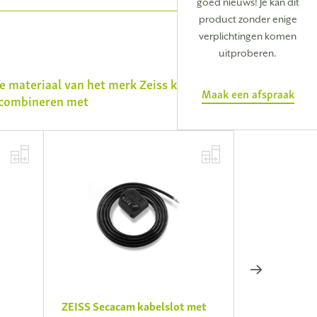
goed nieuws! Je kan dit
product zonder enige
verplichtingen komen
uitproberen.
e materiaal van het merk
Zeiss
kan u
Maak een afspraak
combineren met
ZEISS Secacam kabelslot met
ZEISS Secac