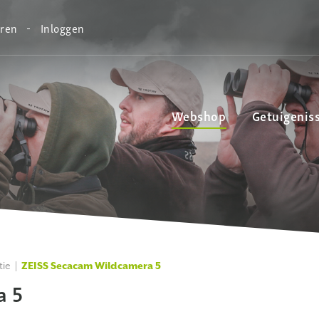
eren
Inloggen
Webshop
Getuigenis
tie
ZEISS Secacam Wildcamera 5
a 5