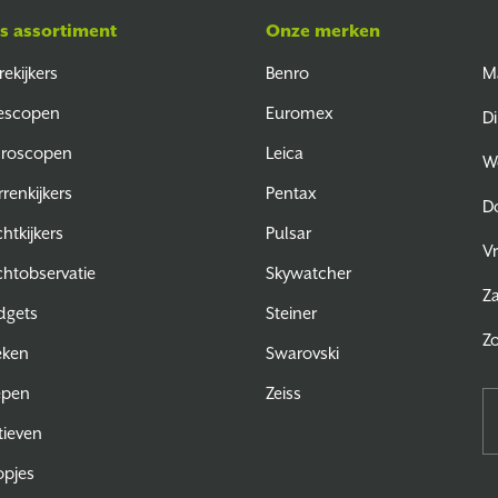
s assortiment
Onze merken
rekijkers
Benro
M
escopen
Euromex
Di
croscopen
Leica
W
rrenkijkers
Pentax
D
htkijkers
Pulsar
Vr
htobservatie
Skywatcher
Z
dgets
Steiner
Z
eken
Swarovski
epen
Zeiss
tieven
pjes