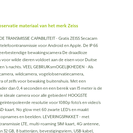
bservatie materiaal van het merk
Zeiss
 TRANSMISSIE CAPABILITEIT - Gratis ZEISS Secacam
telefoontransmissie voor Android en Apple. De IP 66
weerbestendige bewakingscamera De draadloze
voor wilde dieren voldoet aan de eisen voor Duitse
g en 's nachts. VEEL GEBRUIKsmOGELIJKHEDEN - Als
ncamera, wildcamera, vogelobservatiecamera,
 of zelfs voor bewaking buitenshuis. Met een
inder dan 0,4 seconden en een bereik van 15 meter is de
de ideale camera voor alle gebieden! HOOGSTE
geïnterpoleerde resolutie voor 1080p foto's en video's
-kaart. No glow met 60 zwarte LED's en maakt
htopnames en beelden. LEVERINGSPAKKET - met
ransmissie LTE, multi-roaming SIM-kaart, 4G-antenne,
 32 GB, 8 batterijen, bevestigingsriem, USB-kabel,