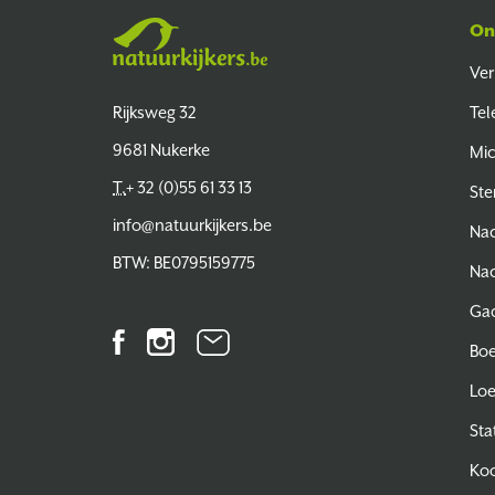
On
Ver
Natuurkijkers
Rijksweg 32
Tel
9681 Nukerke
Mi
T.
+ 32 (0)55 61 33 13
Ste
info@natuurkijkers.be
Nac
BTW: BE0795159775
Nac
Ga
Facebook
Instagram
Nieuwsbrief
Bo
Lo
Sta
Koo