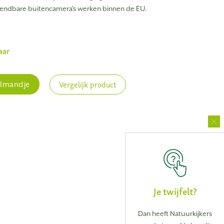
tzendbare buitencamera's werken binnen de EU.
aar
Vergelijk product
elmandje
Je twijfelt?
Dan heeft Natuurkijkers