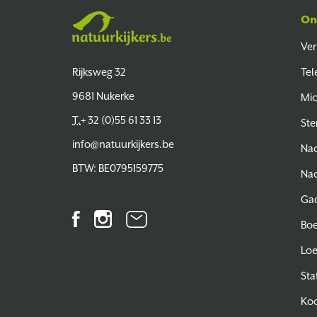
On
Ver
Natuurkijkers
Rijksweg 32
Tel
9681 Nukerke
Mi
T.
+ 32 (0)55 61 33 13
Ste
info@natuurkijkers.be
Nac
BTW: BE0795159775
Nac
Ga
Facebook
Instagram
Nieuwsbrief
Bo
Lo
Sta
Koo