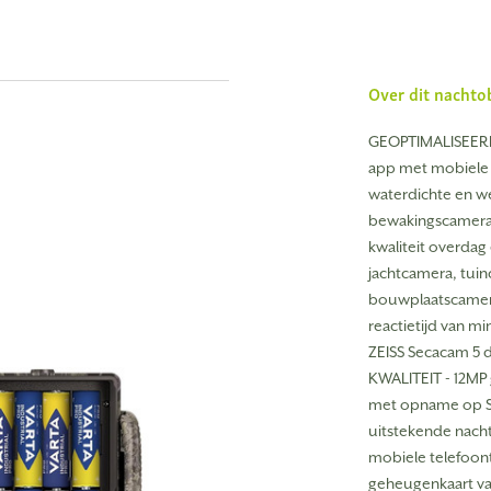
Over dit nachto
GEOPTIMALISEERDE
app met mobiele 
waterdichte en 
bewakingscamera 
kwaliteit overda
jachtcamera, tui
bouwplaatscamera
reactietijd van m
ZEISS Secacam 5 
KWALITEIT - 12MP 
met opname op SD
uitstekende nac
mobiele telefoont
geheugenkaart van