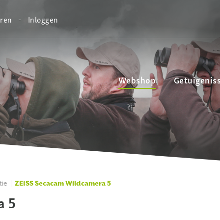
eren
Inloggen
Webshop
Getuigenis
tie
ZEISS Secacam Wildcamera 5
a 5