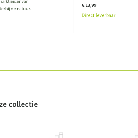
behuizing Secacam 5
marktleider van
€ 13,99
erbij de natuur.
€ 49,99
Direct leverbaar
Direct leverbaar
e collectie