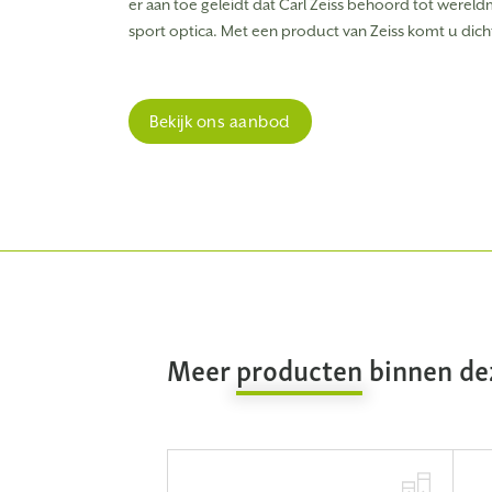
Mini
er aan toe geleidt dat Carl Zeiss behoord tot wereld
sport optica. Met een product van Zeiss komt u dicht
€ 89,99
ar
Direct leverbaar
Bekijk ons aanbod
Meer
producten
binnen dez