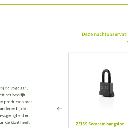
Deze nachtobservati
ij de vogelaar ,
t het bedrijft
 hun producten met
aranderen bij de
wsgierigheid en
ZEISS Secacam metalen
ZEISS Secacam hangslot
an de klant heeft