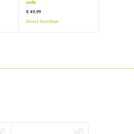
code
sleutel
€ 49,99
€ 34,99
Direct leverbaar
Direct leverb