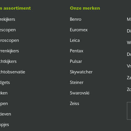
s assortiment
Onze merken
rekijkers
Benro
M
escopen
Euromex
Di
croscopen
Leica
W
rrenkijkers
Pentax
D
htkijkers
Pulsar
Vr
htobservatie
Skywatcher
Z
dgets
Steiner
Z
eken
Swarovski
epen
Zeiss
tieven
pjes