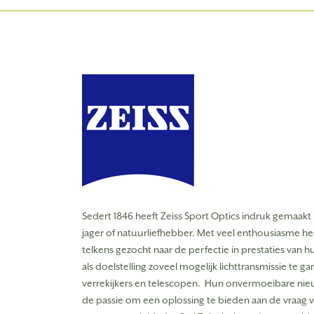
Sedert 1846 heeft Zeiss Sport Optics indruk gemaakt b
jager of natuurliefhebber.
Met veel enthousiasme heef
telkens gezocht naar de perfectie in prestaties van
als doelstelling zoveel mogelijk lichttransmissie te g
verrekijkers en telescopen.
Hun onvermoeibare nieu
 Solar Panel Pro
ZEISS Secacam Solar Panel
de passie om een oplossing te bieden aan de vraag v