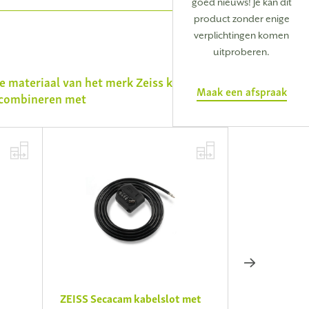
goed nieuws! Je kan dit
product zonder enige
verplichtingen komen
uitproberen.
e materiaal van het merk
Zeiss
kan u
Maak een afspraak
combineren met
ZEISS Secacam kabelslot met
ZEISS Secac