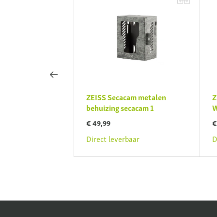
cam
ZEISS Secacam metalen
Z
uder secacam 1&3
behuizing secacam 1
W
€ 49,99
€
rbaar
Direct leverbaar
D