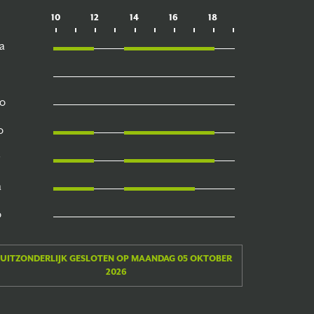
10
12
14
16
18
a
o
o
a
o
UITZONDERLIJK GESLOTEN OP MAANDAG 05 OKTOBER
2026