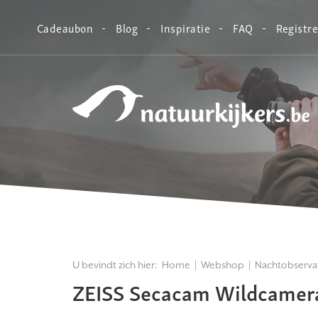
Cadeaubon
Blog
Inspiratie
FAQ
Registr
Natuurkijkers
U bevindt zich hier:
Home
Webshop
Nachtobserva
ZEISS Secacam Wildcamer