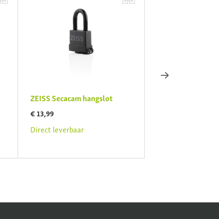
ZEISS Secacam hangslot
ZEISS Secacam Po
(Secacam 1 & 3)
€ 13,99
€ 69,99
Direct leverbaar
Direct leverbaar