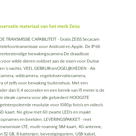
bservatie materiaal van het merk
Zeiss
 TRANSMISSIE CAPABILITEIT - Gratis ZEISS Secacam
telefoontransmissie voor Android en Apple. De IP 66
weerbestendige bewakingscamera De draadloze
voor wilde dieren voldoet aan de eisen voor Duitse
g en 's nachts. VEEL GEBRUIKsmOGELIJKHEDEN - Als
ncamera, wildcamera, vogelobservatiecamera,
 of zelfs voor bewaking buitenshuis. Met een
inder dan 0,4 seconden en een bereik van 15 meter is de
de ideale camera voor alle gebieden! HOOGSTE
geïnterpoleerde resolutie voor 1080p foto's en video's
-kaart. No glow met 60 zwarte LED's en maakt
htopnames en beelden. LEVERINGSPAKKET - met
ransmissie LTE, multi-roaming SIM-kaart, 4G-antenne,
 32 GB, 8 batterijen, bevestigingsriem, USB-kabel,