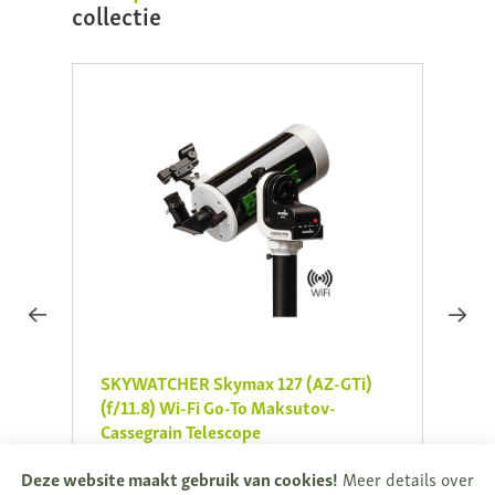
collectie
SKYWATCHER Skymax 127 (AZ-GTi)
SKYW
(f/11.8) Wi-Fi Go-To Maksutov-
met s
Cassegrain Telescope
Azimu
€ 775,00
€ 365
Deze website maakt gebruik van cookies!
Meer details over