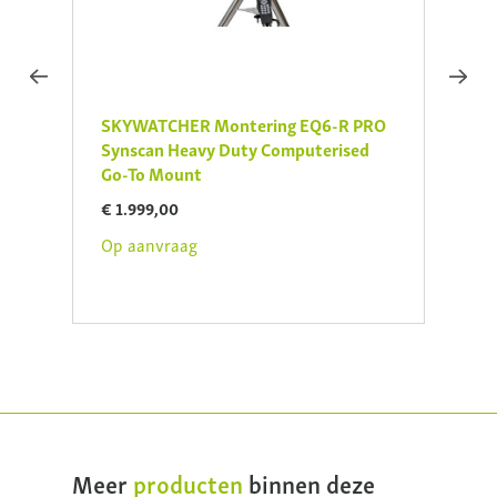
PRO
SKYWATCHER Montering EQ6-R PRO
SKYW
Synscan Heavy Duty Computerised
SynS
Go-To Mount
Equat
€ 1.999,00
€ 989
Op aanvraag
Je be
Op aa
Meer
producten
binnen deze