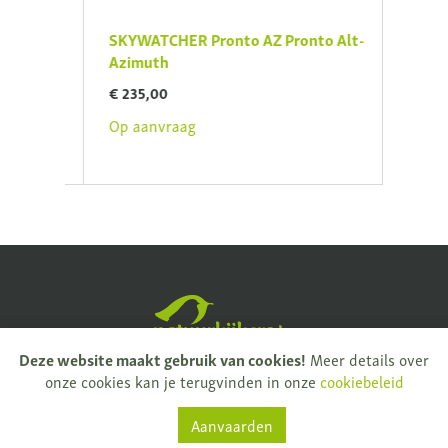
DS-
SKYWATCHER Pronto AZ Pronto Alt-
SKYW
cope
Azimuth
for E
Hand
€ 235,00
€ 169
Op aanvraag
Op aa
Natuurkijkers
Deze website maakt gebruik van cookies!
Meer details over
onze cookies kan je terugvinden in onze
cookiebeleid
Rijksweg 32
9681 Nukerke
Aanvaarden