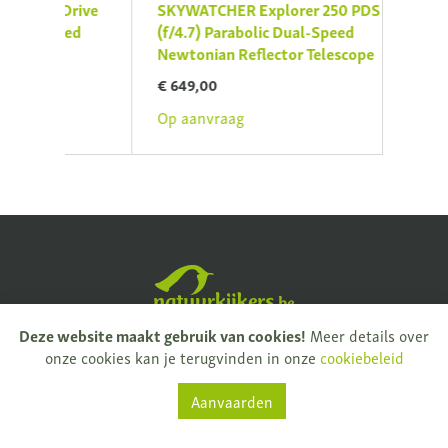
Drive
SKYWATCHER Explorer 250 PDS (OTA)
SKYW
eed
(f/4.7) Parabolic Dual-Speed
Refr
Newtonian Reflector Telescope
€ 29
€ 649,00
Op a
Op aanvraag
Natuurkijkers
Deze website maakt gebruik van cookies!
Meer details over
Rijksweg 32
onze cookies kan je terugvinden in onze
cookiebeleid
9681 Nukerke
Aanvaarden
T.
+ 32 (0)55 61 33 13