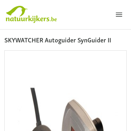
Toggl
navig
Natuurkijkers
SKYWATCHER Autoguider SynGuider II