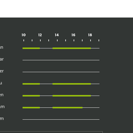
10
12
14
16
18
un
ar
er
u
en
am
im