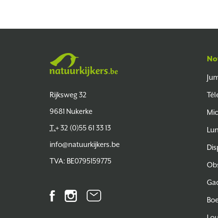
No
Jum
Natuurkijkers
Rijksweg 32
Tél
9681 Nukerke
Mic
T.
+ 32 (0)55 61 33 13
Lun
info@natuurkijkers.be
Dis
TVA: BE0795159775
Obs
Ga
Facebook
Instagram
Bulletin
Bo
d'information
Lo