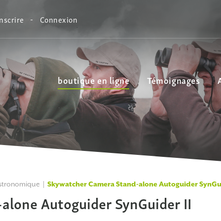
inscrire
Connexion
boutique en ligne
Témoignages
astronomique
Skywatcher Camera Stand-alone Autoguider SynGui
alone Autoguider SynGuider II