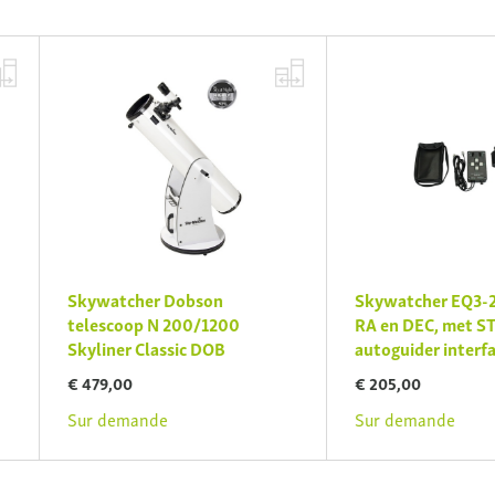
kywatcher Dobson
Skywatcher EQ3-2-motorse
elescoop N 200/1200
RA en DEC, met ST4
kyliner Classic DOB
autoguider interface
 479,00
€ 205,00
ur demande
Sur demande