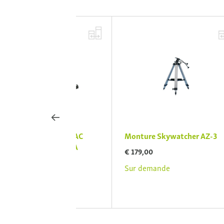
Skywatcher AC
Monture Skywatcher AZ-3
S
artravel OTA
t
€ 179,00
S
Sur demande
€
de
S