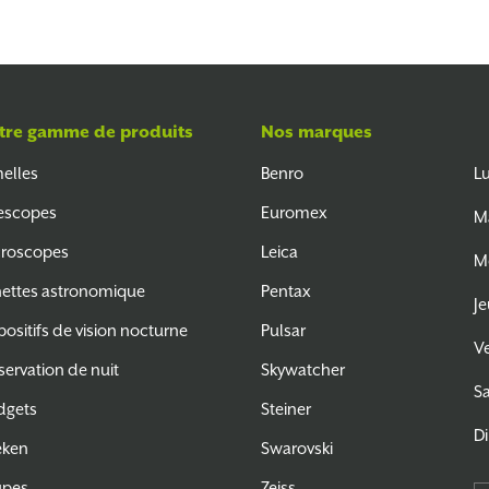
tre gamme de produits
Nos marques
elles
Benro
L
escopes
Euromex
M
roscopes
Leica
M
ettes astronomique
Pentax
Je
positifs de vision nocturne
Pulsar
V
ervation de nuit
Skywatcher
S
dgets
Steiner
D
eken
Swarovski
upes
Zeiss