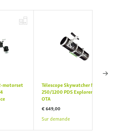
t
Télescope Skywatcher N
v
250/1200 PDS Explorer BD
€ 2.399,00
OTA
Sur demande
€ 649,00
Sur demande