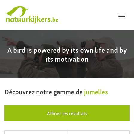
Toggl
navig
Natuurkijkers
A bird is powered by its own life and by
its motivation
Découvrez notre gamme de
jumelles
Affiner les résultats