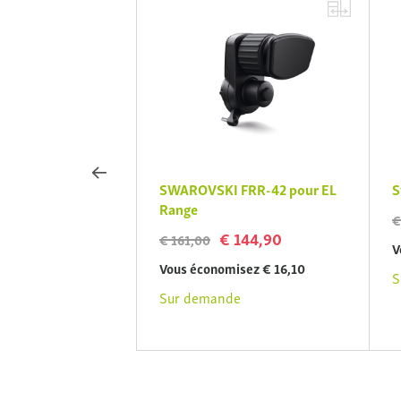
Cl Pocket 10x25 W
SWAROVSKI FRR-42 pour EL
S
 bergtasje
Range
€
 819,00
€ 144,90
€ 161,00
V
isez € 91,00
Vous économisez € 16,10
S
de
Sur demande