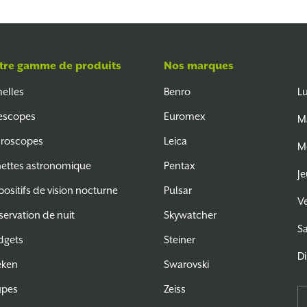
tre gamme de produits
Nos marques
elles
Benro
L
escopes
Euromex
M
roscopes
Leica
M
ettes astronomique
Pentax
Je
positifs de vision nocturne
Pulsar
V
ervation de nuit
Skywatcher
S
dgets
Steiner
D
eken
Swarovski
upes
Zeiss