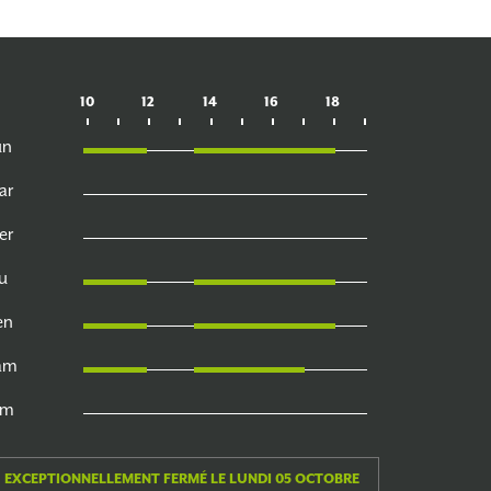
10
12
14
16
18
un
ar
er
u
en
am
im
EXCEPTIONNELLEMENT FERMÉ LE LUNDI 05 OCTOBRE