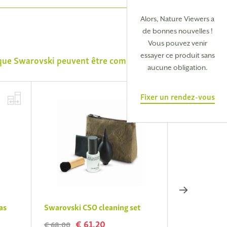
Alors, Nature Viewers a
de bonnes nouvelles !
Vous pouvez venir
essayer ce produit sans
rque
Swarovski
peuvent être combinés avec
aucune obligation.
Fixer un rendez-vous
as
Swarovski CSO cleaning set
Repose-fron
pour NL Pure
€ 61,20
€ 68,00