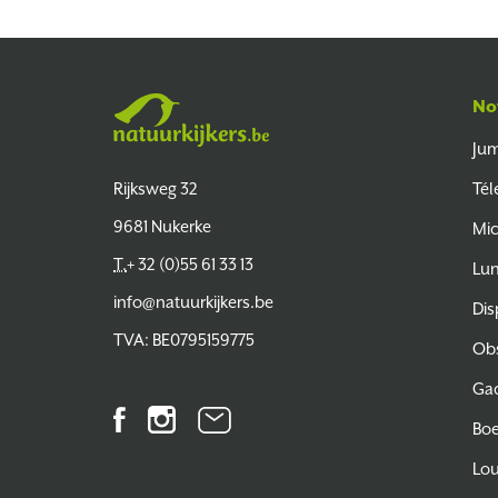
No
Jum
Natuurkijkers
Rijksweg 32
Tél
9681 Nukerke
Mic
T.
+ 32 (0)55 61 33 13
Lun
info@natuurkijkers.be
Dis
TVA: BE0795159775
Obs
Ga
Facebook
Instagram
Bulletin
Bo
d'information
Lo