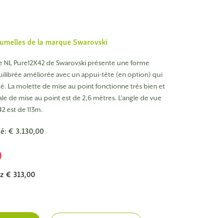
jumelles de la marque
Swarovski
e NL Pure12X42 de Swarovski présente une forme
librée améliorée avec un appui-tête (en option) qui
ité. La molette de mise au point fonctionne très bien et
ale de mise au point est de 2,6 mètres. L'angle de vue
42 est de 113m.
é: € 3.130,00
0
z € 313,00
e