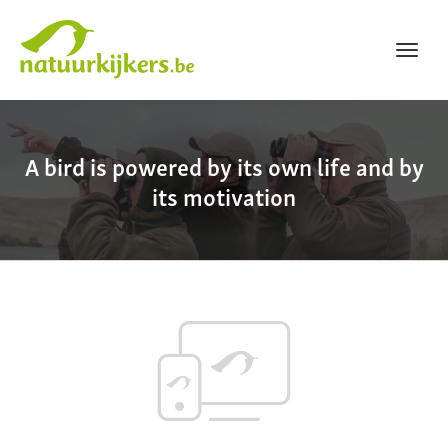
Toggl
navig
Natuurkijkers
A bird is powered by its own life and by
its motivation