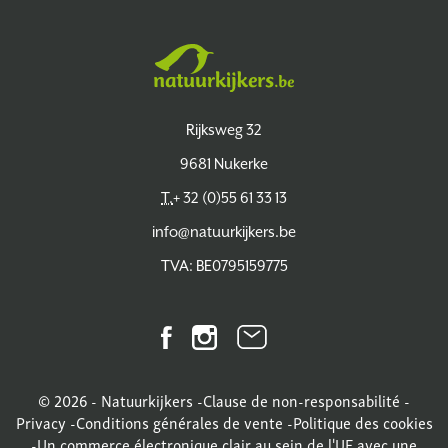
Natuurkijkers
Rijksweg 32
9681 Nukerke
T.
+ 32 (0)55 61 33 13
info@natuurkijkers.be
TVA: BE0795159775
Facebook
Instagram
Bulletin
d'information
© 2026 - Natuurkijkers -
Clause de non-responsabilité
-
Privacy
-
Conditions générales de vente
-
Politique des cookies
-
Un commerce électronique clair au sein de l'UE avec une