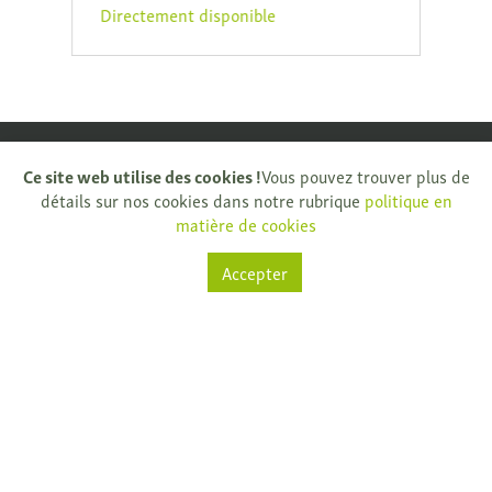
Directement disponible
Ce site web utilise des cookies !
Vous pouvez trouver plus de
détails sur nos cookies dans notre rubrique
politique en
matière de cookies
Natuurkijkers
Accepter
Rijksweg 32
9681 Nukerke
T.
+ 32 (0)55 61 33 13
info@natuurkijkers.be
TVA: BE0795159775