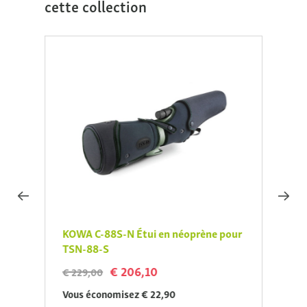
cette collection
Nouv
KOWA C-88S-N Étui en néoprène pour
KOWA 
TSN-88-S
€ 90,
€ 206,10
€ 229,00
Vous 
Vous économisez € 22,90
Direc