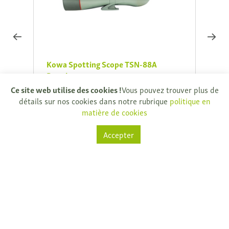
0x
Kowa Spotting Scope TSN-88A
KOWA 
Prominar
€ 90,
Ce site web utilise des cookies !
Vous pouvez trouver plus de
€ 2.807,10
€ 3.119,00
Vous 
détails sur nos cookies dans notre rubrique
politique en
Vous économisez € 311,90
matière de cookies
Sur 
Sur demande
Accepter