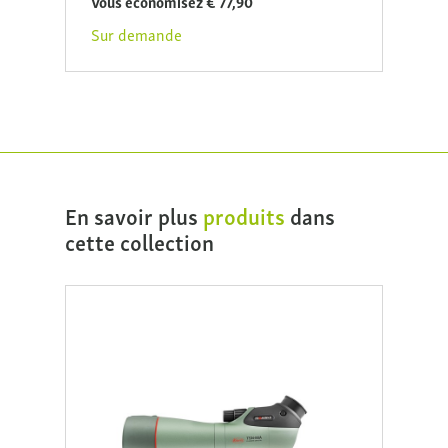
Vous économisez € 77,90
Vous 
Sur demande
Sur 
En savoir plus
produits
dans
cette collection
Nouv