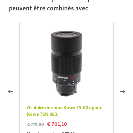
peuvent être combinés avec
80XW
Oculaire de zoom Kowa 25-60x pour
Ocula
Kowa TSN 883.
35x/
€ 701,10
€ 779,00
€ 729