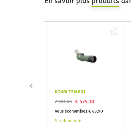
TE-14WD 30x
KOWA TSN 601
K
field oculair voor
9
€ 575,10
€ 639,00
€
Vous économisez € 63,90
 269,10
V
Sur demande
isez € 29,90
S