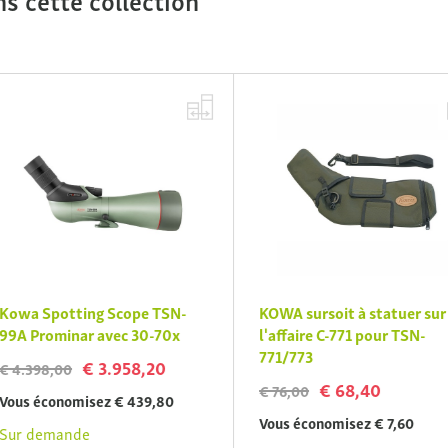
owa Spotting Scope TSN-
KOWA sursoit à statuer sur
9A Prominar avec 30-70x
l'affaire C-771 pour TSN-
771/773
€ 3.958,20
 4.398,00
€ 68,40
€ 76,00
ous économisez € 439,80
Vous économisez € 7,60
ur demande