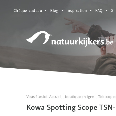
Chèque-cadeau
Blog
Inspiration
FAQ
S'
Natuurkijkers
Vous êtes ici:
Accueil
boutique en ligne
Télescope
Kowa Spotting Scope TSN