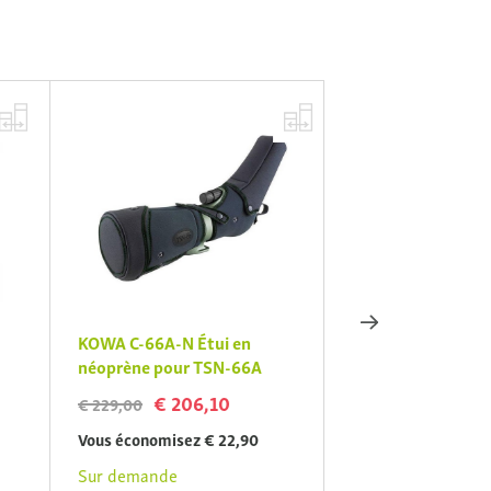
KOWA C-66A-N Étui en
KOWA TSN TE-Z9
néoprène pour TSN-66A
zoomoculair voor
€ 206,10
€ 350,
€ 229,00
€ 389,00
Vous économisez € 22,90
Vous économisez €
Sur demande
Sur demande