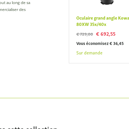
out au long de sa
ercialiser des
Oculaire grand angle Kowa
80XW 35x/40x
€ 692,55
€ 729,00
Vous économisez € 36,45
Sur demande
s cette collection