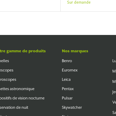
Sur demande
tre gamme de produits
Nos marques
elles
Benro
L
escopes
Euromex
M
roscopes
Leica
M
ettes astronomique
Pentax
Je
positifs de vision nocturne
Pulsar
V
ervation de nuit
Skywatcher
S