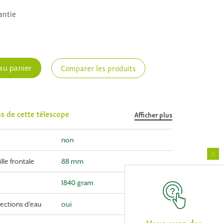
antie
e
Comparer les produits
au panier
ns de cette télescope
Afficher plus
non
lle frontale
88 mm
1840 gram
ections d'eau
oui
Vous avez des