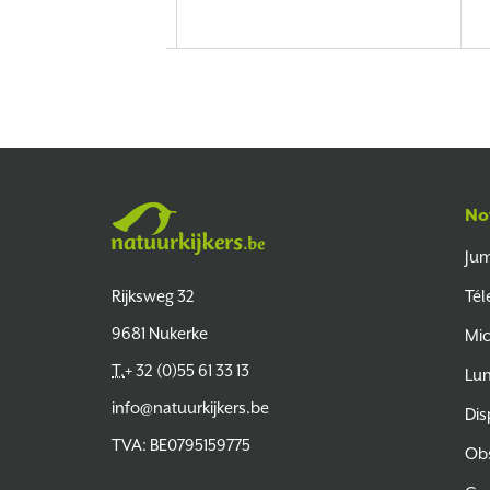
de
No
Jum
Natuurkijkers
Rijksweg 32
Tél
9681 Nukerke
Mic
T.
+ 32 (0)55 61 33 13
Lun
info@natuurkijkers.be
Dis
TVA: BE0795159775
Obs