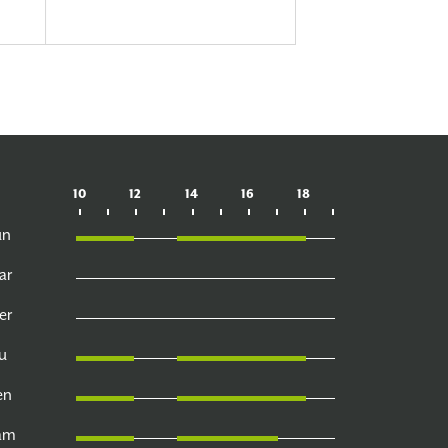
10
12
14
16
18
un
ar
er
u
en
am