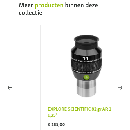
Meer
producten
binnen deze
collectie
EXPLORE SCIENTIFIC 82 gr AR 14 mm,
EXPL
1,25"
20mm
€ 185,00
€ 64