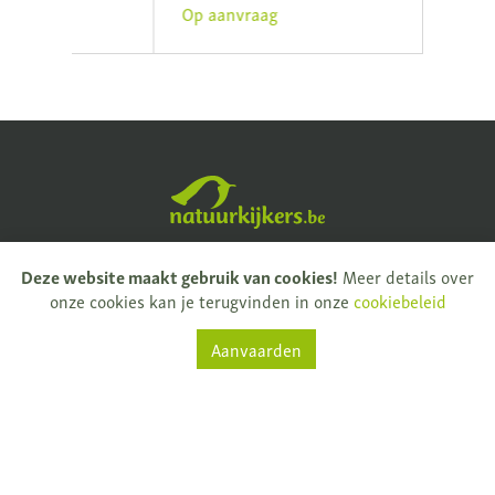
Op aanvraag
Op a
Natuurkijkers
Rijksweg 32
Deze website maakt gebruik van cookies!
Meer details over
onze cookies kan je terugvinden in onze
cookiebeleid
9681 Nukerke
Aanvaarden
T.
+ 32 (0)55 61 33 13
info@natuurkijkers.be
BTW: BE0795159775