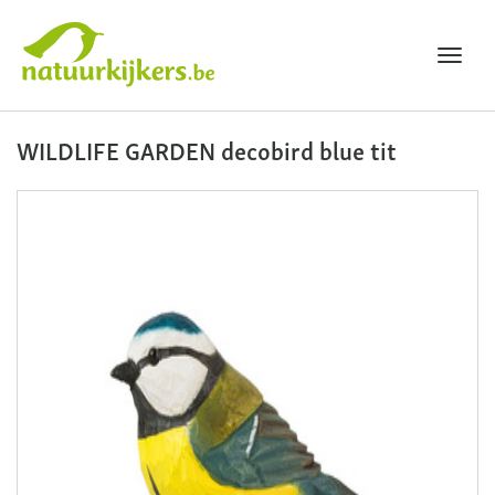
Toggl
navig
Natuurkijkers
WILDLIFE GARDEN decobird blue tit