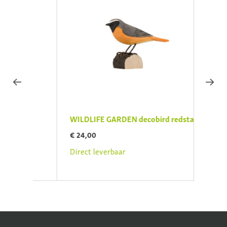
WILDLIFE GARDEN decobird redstart
WILD
swift
€ 24,00
€ 34,
Direct leverbaar
Direc