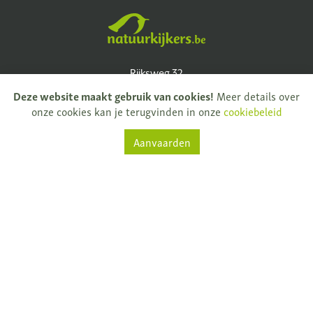
Natuurkijkers
Rijksweg 32
Deze website maakt gebruik van cookies!
Meer details over
9681 Nukerke
onze cookies kan je terugvinden in onze
cookiebeleid
T.
+ 32 (0)55 61 33 13
Aanvaarden
info@natuurkijkers.be
BTW: BE0795159775
Facebook
Instagram
Nieuwsbrief
© 2026 - Natuurkijkers -
Disclaimer
-
Privacy
-
Verkoopsvoorwaarden
-
Cookiebeleid
-
Duidelijke e-commerce
binnen EU met ODR informatieplatform.