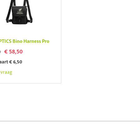
TICS Bino Harness Pro
€ 58,50
0
aart € 6,50
vraag