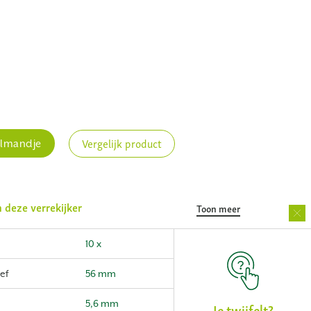
Vergelijk product
elmandje
n deze verrekijker
Toon meer
10 x
ef
56 mm
5,6 mm
Je twijfelt?