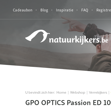
Cadeaubon
Blog
Inspiratie
FAQ
Registr
Natuurkijkers
U bevindt zich hier:
Home
Webshop
Verrekijkers
GPO OPTICS Passion ED 10x