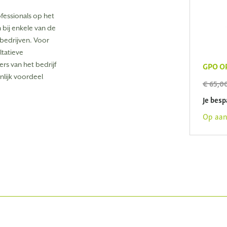
fessionals op het
 bij enkele van de
edrijven. Voor
ltatieve
GPO OP
rs van het bedrijf
nlijk voordeel
€ 65,0
Je besp
Op aan