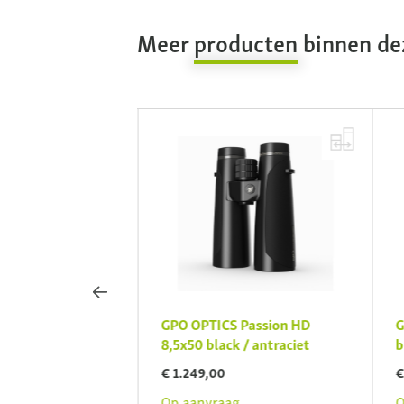
Meer
producten
binnen dez
 Passion ED 8x42
GPO OPTICS Passion HD
G
aciet
8,5x50 black / antraciet
b
€ 1.249,00
€
g
Op aanvraag
O