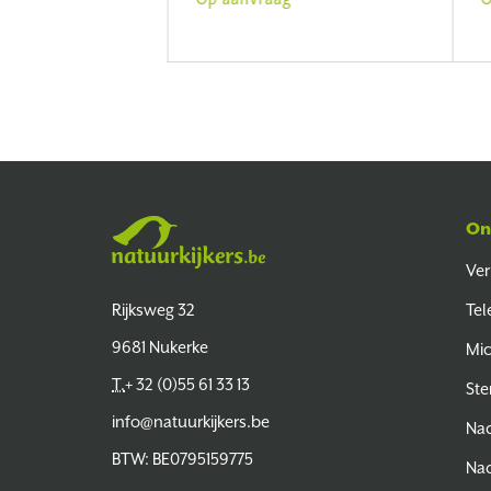
On
Ver
Natuurkijkers
Rijksweg 32
Tel
9681 Nukerke
Mi
T.
+ 32 (0)55 61 33 13
Ste
info@natuurkijkers.be
Nac
BTW: BE0795159775
Nac