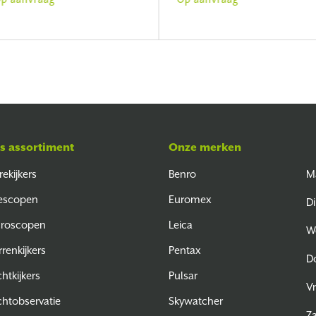
s assortiment
Onze merken
rekijkers
Benro
M
escopen
Euromex
Di
croscopen
Leica
W
rrenkijkers
Pentax
D
htkijkers
Pulsar
Vr
htobservatie
Skywatcher
Z