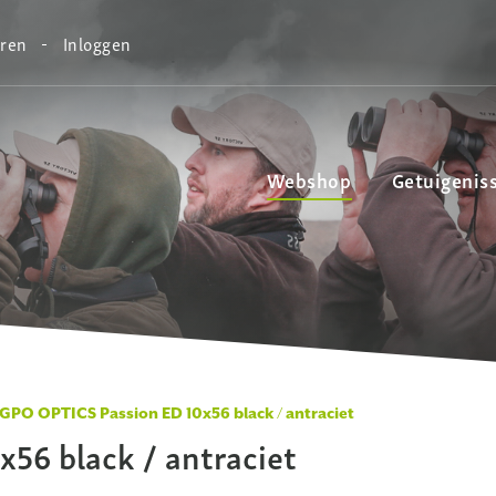
eren
Inloggen
Webshop
Getuigenis
GPO OPTICS Passion ED 10x56 black / antraciet
56 black / antraciet