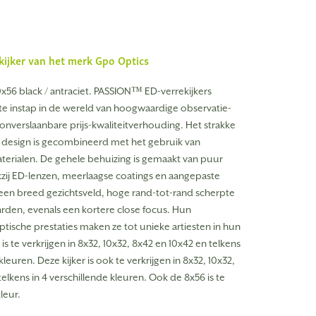
kijker van het merk
Gpo Optics
x56 black / antraciet. PASSION™ ED-verrekijkers
te instap in de wereld van hoogwaardige observatie-
onverslaanbare prijs-kwaliteitverhouding. Het strakke
design is gecombineerd met het gebruik van
erialen. De gehele behuizing is gemaakt van puur
ij ED-lenzen, meerlaagse coatings en aangepaste
een breed gezichtsveld, hoge rand-tot-rand scherpte
rden, evenals een kortere close focus. Hun
tische prestaties maken ze tot unieke artiesten in hun
r is te verkrijgen in 8x32, 10x32, 8x42 en 10x42 en telkens
kleuren. Deze kijker is ook te verkrijgen in 8x32, 10x32,
elkens in 4 verschillende kleuren. Ook de 8x56 is te
kleur.