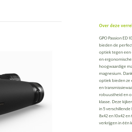
Over deze verre
GPO Passion ED 10
bieden de perfec
optiek tegen een 
en ergonomische 
hoogwaardige mat
magnesium. Dankz
optiek bieden ze 
en transmissiewaa
robuustheid en op
klasse. Deze kijke
in 5 verschillende 
8x42 en 10x42 en t
verkrijgen in één 