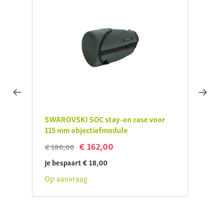
oor
SWAROVSKI SOC stay-on case voor
SWAR
115 mm objectiefmodule
adapt
€ 162,00
€ 180,00
€ 48,
Je bespaart € 18,00
Je be
Op aanvraag
Op aa