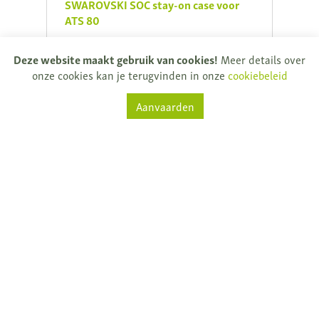
SWAROVSKI SOC stay-on case voor
SWAR
ATS 80
€ 4.4
€ 298,80
€ 332,00
Je be
Deze website maakt gebruik van cookies!
Meer details over
Je bespaart € 33,20
onze cookies kan je terugvinden in onze
cookiebeleid
Op aa
Op aanvraag
Aanvaarden
Natuurkijkers
Rijksweg 32
9681 Nukerke
T.
+ 32 (0)55 61 33 13