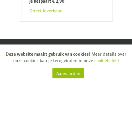
Je bespaart € 2,90
Direc
Direct leverbaar
Deze website maakt gebruik van cookies!
Meer details over
onze cookies kan je terugvinden in onze
cookiebeleid
Natuurkijkers
Aanvaarden
Rijksweg 32
9681 Nukerke
T.
+ 32 (0)55 61 33 13
info@natuurkijkers.be
BTW: BE0795159775