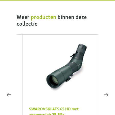
Meer
producten
binnen deze
collectie
ment
SWAROVSKI ATS 65 HD met
SWARO
zoomoculair 25-50x
ATS 6