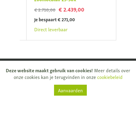
€ 2.439,00
€ 2.710,00
€ 332
Je bespaart € 271,00
Je be
Direct leverbaar
Direc
Deze website maakt gebruik van cookies!
Meer details over
onze cookies kan je terugvinden in onze
cookiebeleid
Aanvaarden
Natuurkijkers
Rijksweg 32
9681 Nukerke
T.
+ 32 (0)55 61 33 13
info@natuurkijkers.be