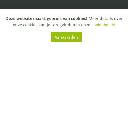
Deze website maakt gebruik van cookies!
Meer details over
onze cookies kan je terugvinden in onze
cookiebeleid
Natuurkijkers
Rijksweg 32
Aanvaarden
9681 Nukerke
T.
+ 32 (0)55 61 33 13
info@natuurkijkers.be
BTW: BE0795159775
Facebook
Instagram
Nieuwsbrief
© 2026 - Natuurkijkers -
Disclaimer
-
Privacy
-
Verkoopsvoorwaarden
-
Cookiebeleid
-
Duidelijke e-commerce
binnen EU met ODR informatieplatform.