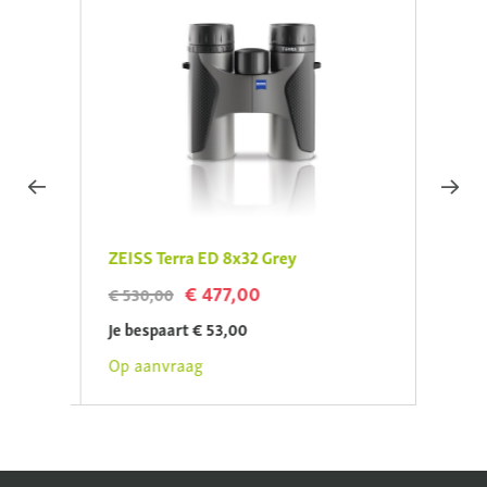
ZEISS Terra ED 8x32 Grey
ZEISS
€ 477,00
€ 530,00
€ 630
Je bespaart € 53,00
Je be
Op aanvraag
Op aa