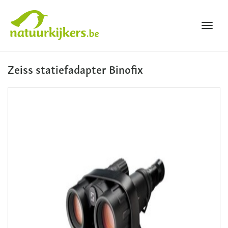
Toggl
navig
Natuurkijkers
Zeiss statiefadapter Binofix