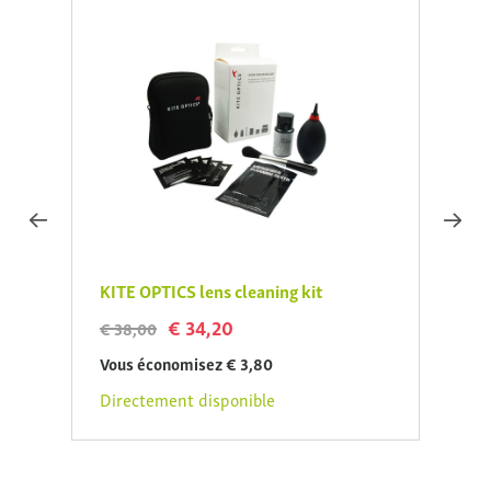
KITE OPTICS lens cleaning kit
Kite 
€ 34,20
€ 38,00
€ 33,
Vous économisez € 3,80
Vous 
Directement disponible
Direc