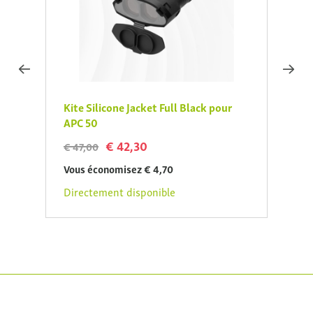
pour
Kite Silicone Jacket Full Black pour
Kite 
APC 50
€ 33,
€ 42,30
€ 47,00
Vous 
Vous économisez € 4,70
Direc
Directement disponible