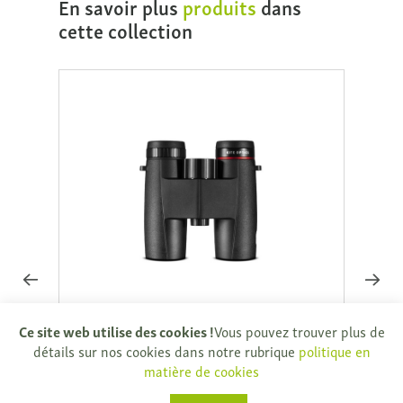
En savoir plus
produits
dans
cette collection
Kite Ursus 8x32
Kite 
Ce site web utilise des cookies !
Vous pouvez trouver plus de
détails sur nos cookies dans notre rubrique
politique en
€ 243,00
€ 270,00
€ 699
matière de cookies
Vous économisez € 27,00
Vous 