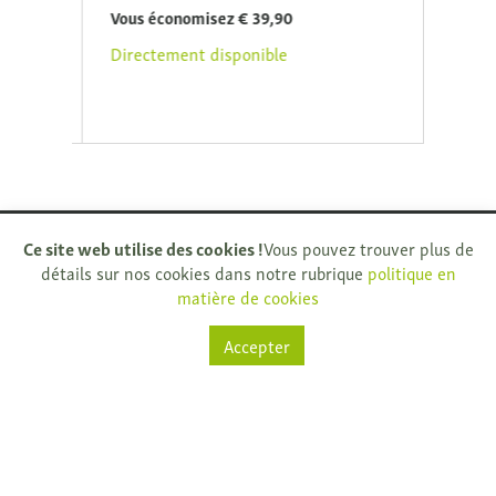
Vous économisez € 39,90
Vous 
Directement disponible
Direc
Ce site web utilise des cookies !
Vous pouvez trouver plus de
détails sur nos cookies dans notre rubrique
politique en
matière de cookies
Natuurkijkers
Accepter
Rijksweg 32
9681 Nukerke
T.
+ 32 (0)55 61 33 13
info@natuurkijkers.be