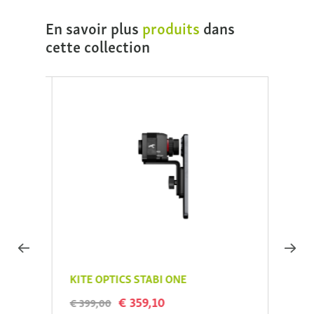
En savoir plus
produits
dans
cette collection
KITE OPTICS STABI ONE
Kite 
€ 359,10
€ 399,00
€ 115