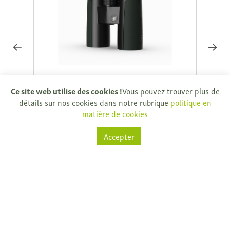
GPO Passion ED 8x42 noir / vert.
GPO P
Ce site web utilise des cookies !
Vous pouvez trouver plus de
€ 479,00
€ 699
détails sur nos cookies dans notre rubrique
politique en
matière de cookies
Directement disponible
Direc
Accepter