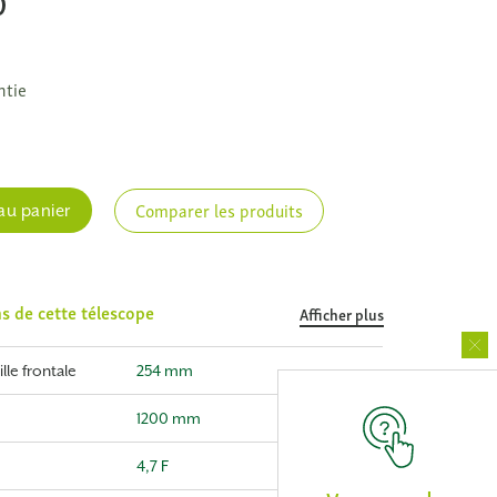
0
ntie
e
Comparer les produits
au panier
ns de cette télescope
Afficher plus
lle frontale
254 mm
1200 mm
4,7 F