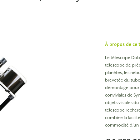
À propos de ce 
Le télescope Dobs
télescope de préc
planètes, les néb
brevetée du tube 
démontage pour l
conviviales de S
objets visibles d
télescope recherc
combine la facilit
commodité d'un t