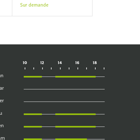
Sur demande
10
12
14
16
18
un
ar
er
u
en
am