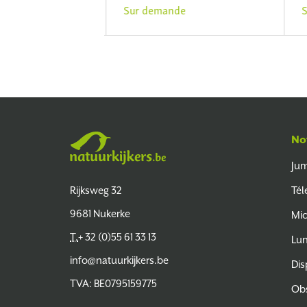
de
Sur demande
S
No
Jum
Natuurkijkers
Rijksweg 32
Tél
9681 Nukerke
Mic
T.
+ 32 (0)55 61 33 13
Lun
info@natuurkijkers.be
Dis
TVA: BE0795159775
Obs