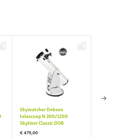
Skywatcher Dobson
Télescope Skywat
0
telescoop N 200/1200
120/600 StarTrav
Skyliner Classic DOB
€ 415,00
€ 479,00
Sur demande