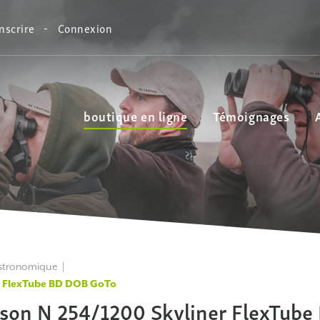
inscrire
Connexion
boutique en ligne
Témoignages
astronomique
r FlexTube BD DOB GoTo
son N 254/1200 Skyliner FlexTube