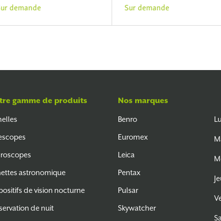
ur demande
Sur demande
tre gamme de produits
Nos marques
elles
Benro
L
escopes
Euromex
M
roscopes
Leica
M
ettes astronomique
Pentax
Je
positifs de vision nocturne
Pulsar
V
ervation de nuit
Skywatcher
S