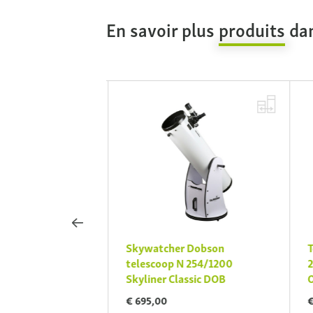
En savoir plus
produits
dan
Skywatcher AC
Skywatcher Dobson
T
arTravel AZ-GTe
telescoop N 254/1200
2
Skyliner Classic DOB
O
€ 695,00
€