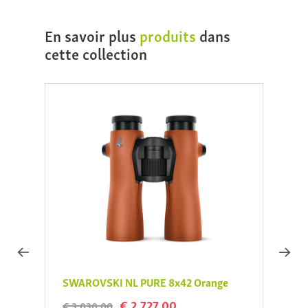
En savoir plus
produits
dans
cette collection
range.
SWAROVSKI NL PURE 8x42 Orange
SWAR
Green
€ 2.727,00
€ 3.030,00