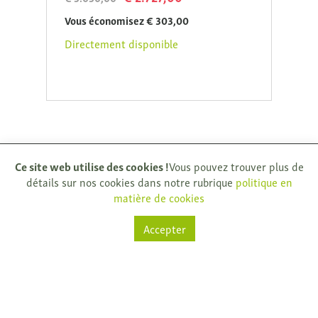
€ 1.3
Vous économisez € 303,00
Direc
Directement disponible
Ce site web utilise des cookies !
Vous pouvez trouver plus de
détails sur nos cookies dans notre rubrique
politique en
matière de cookies
Natuurkijkers
Accepter
Rijksweg 32
9681 Nukerke
T.
+ 32 (0)55 61 33 13
info@natuurkijkers.be