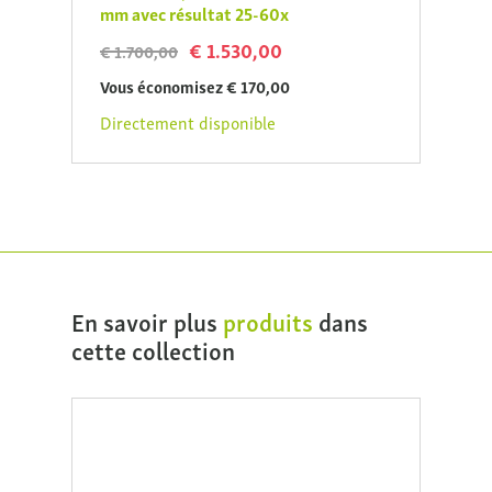
mm avec résultat 25-60x
mm av
€ 1.530,00
€ 1.700,00
€ 2.2
Vous économisez € 170,00
Vous 
Directement disponible
Direc
En savoir plus
produits
dans
cette collection