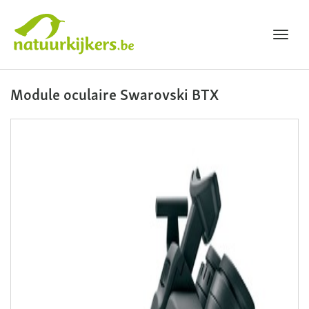
Toggl
navig
Natuurkijkers
Module oculaire Swarovski BTX