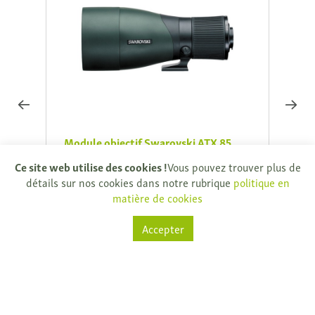
0 HD
Module objectif Swarovski ATX 85
warov
mm avec résultat 25-60x
Ce site web utilise des cookies !
Vous pouvez trouver plus de
€ 201
€ 1.530,00
détails sur nos cookies dans notre rubrique
politique en
€ 1.700,00
Vous 
matière de cookies
Vous économisez € 170,00
Direc
Directement disponible
Accepter