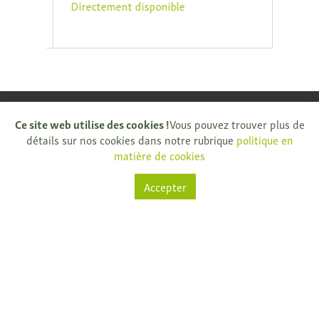
Directement disponible
Direc
Ce site web utilise des cookies !
Vous pouvez trouver plus de
détails sur nos cookies dans notre rubrique
politique en
matière de cookies
Natuurkijkers
Accepter
Rijksweg 32
9681 Nukerke
T.
+ 32 (0)55 61 33 13
info@natuurkijkers.be
TVA: BE0795159775