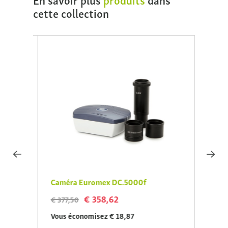
cette collection
mex
Caméra Euromex DC.5000f
EURO
€ 358,62
€ 377,50
€ 779
Vous économisez € 18,87
Vous 