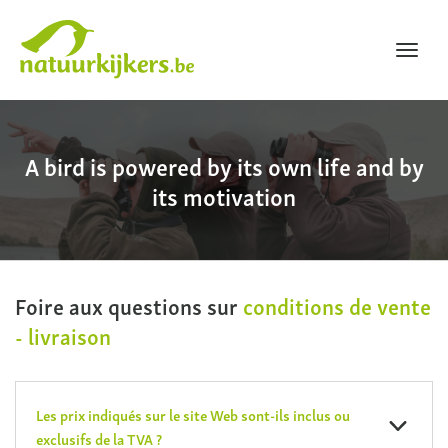
Toggl
navig
Natuurkijkers
A bird is powered by its own life and by
its motivation
Foire aux questions sur
conditions de vente
- livraison
Les prix indiqués sur le site Web sont-ils inclus ou
exclusifs de la TVA ?