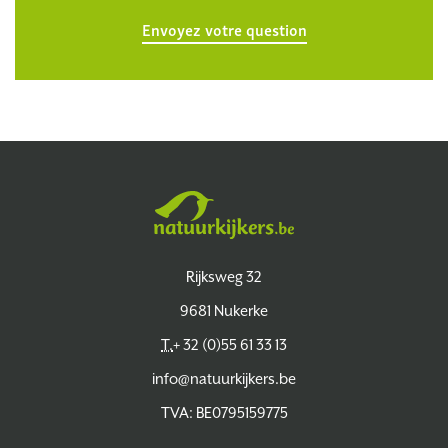
Envoyez votre question
Natuurkijkers
Rijksweg 32
9681 Nukerke
T.
+ 32 (0)55 61 33 13
info@natuurkijkers.be
TVA: BE0795159775