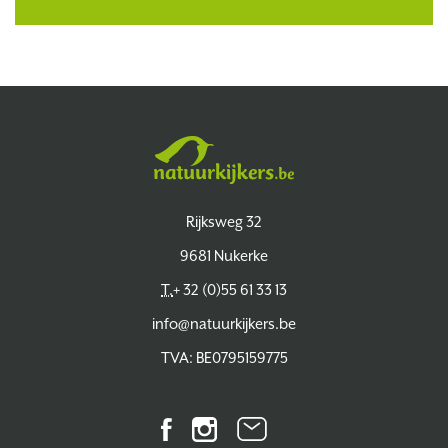
Natuurkijkers
Rijksweg 32
9681 Nukerke
T.
+ 32 (0)55 61 33 13
info@natuurkijkers.be
TVA: BE0795159775
Facebook
Instagram
Bulletin